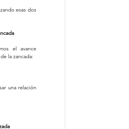
izando esas dos 
ancada
os el avance 
 de la zancada:
ar una relación 
azada