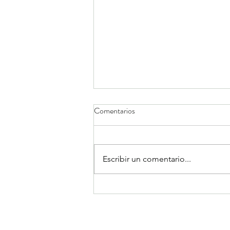
Comentarios
Escribir un comentario...
Como aprovechar el poder de la
IA en tu entrenamiento