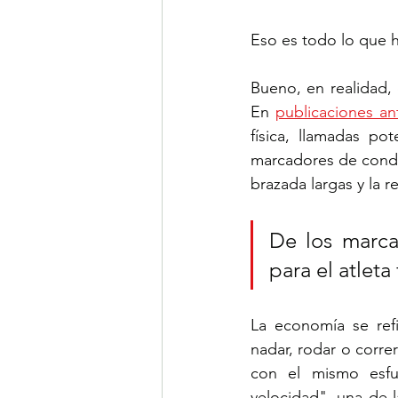
Eso es todo lo que h
Bueno, en realidad,
En 
publicaciones an
física, llamadas po
marcadores de condic
brazada largas y la r
De los marcad
para el atlet
La economía se refi
nadar, rodar o corre
con el mismo esfue
velocidad", una de l