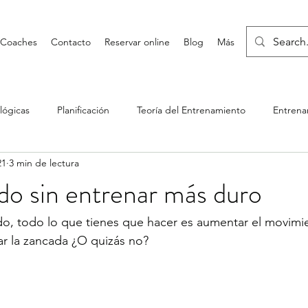
Coaches
Contacto
Reservar online
Blog
Más
lógicas
Planificación
Teoría del Entrenamiento
Entrena
21
3 min de lectura
ología deportiva
Competición
Inteligencia Artificial
ido sin entrenar más duro
do, todo lo que tienes que hacer es aumentar el movimie
gar la zancada ¿O quizás no?