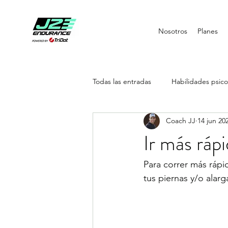
Nosotros
Planes
Todas las entradas
Habilidades psico
Coach JJ
14 jun 20
Entrenamiento de fuerza
Fisi
Ir más ráp
Para correr más rápi
tus piernas y/o alar