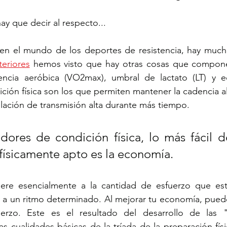
ay que decir al respecto...
 en el mundo de los deportes de resistencia, hay much
teriores
 hemos visto que hay otras cosas que compone
tencia aeróbica (VO2max), umbral de lactato (LT) y e
ión física son los que permiten mantener la cadencia alt
elación de transmisión alta durante más tiempo. 
ores de condición física, lo más fácil de
a físicamente apto es la economía.
ere esencialmente a la cantidad de esfuerzo que estás
r a un ritmo determinado. Al mejorar tu economía, puede
rzo. Este es el resultado del desarrollo de las "h
as cualidades básicas de la tríada de la preparación fís