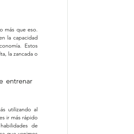
o más que eso. 
n la capacidad 
conomía. Estos 
a, la zancada o 
 entrenar 
 utilizando al 
s ir más rápido 
abilidades de 
ica que venimos 