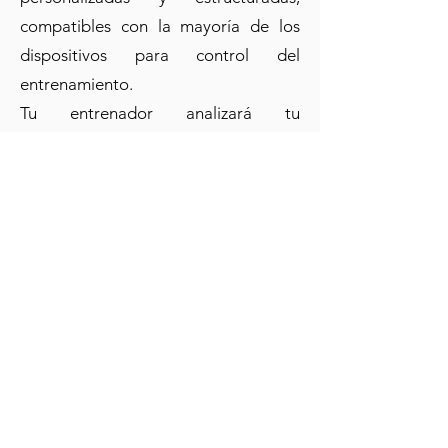
compatibles con la mayoría de los
dispositivos para control del
entrenamiento.
Tu entrenador analizará tu
entrenamiento a diario o
semanalmente, dependiendo de tu
plan, para ofrecer comentarios y
responder preguntas según sea
necesario.
Los clientes Premium también
tendrán derecho a una
videoconferencia semanal y su
entrenador siempre estará disponible
cuando surja una situación urgente.