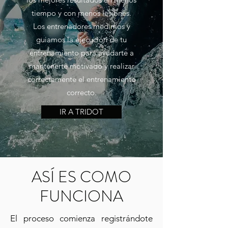
tiempo y con menos lesiones.
Los entrenadores medimos y
guiamos la ejecución de tu
entrenamiento para ayudarte a
mantenerte motivado y realizar
correctamente el entrenamiento
correcto.
IR A TRIDOT
ASÍ ES COMO
FUNCIONA
El proceso comienza registrándote