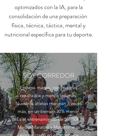
optimizados con la IA, para la
consolidación de una preparación
física, técnica, táctica, mental y
nutricional específica para tu deporte.
SOY CORREDOR
Entrena menos, con mejores
resultados y menos lesiones.
Nuestros atletas mejoran 3 veces
más, en un tiempo 30% menor.
Es el entrenamiento de 5K, 10K,
Medio Maratón y Maratón más
personalizado en este deporte.