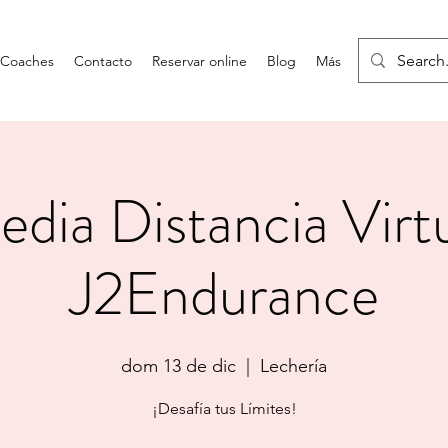
Coaches
Contacto
Reservar online
Blog
Más
dia Distancia Virt
J2Endurance
dom 13 de dic
  |  
Lechería
¡Desafía tus Límites!