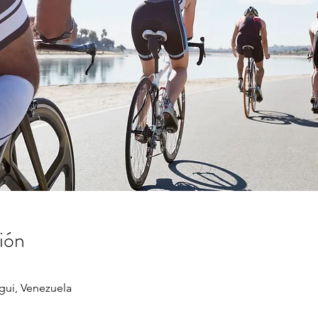
ión
gui, Venezuela