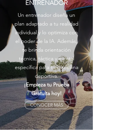
ENTRENADOR
Un entrenador diseña un
plan adaptado a tu realidad
individual y lo optimiza con
el poder de la IA. Además,
te brinda orientación
técnica, táctica y mental
específica para tu disciplina
deportiva.
¡Empieza tu Prueba
Gratuita hoy!
CONOCER MÁS