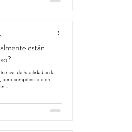
a
ealmente están
eso?
tu nivel de habilidad en la
5, pero compites solo en
n...