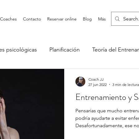
Coaches
Contacto
Reservar online
Blog
Más
es psicológicas
Planificación
Teoría del Entrena
renamiento de fuerza
Fisiología deportiva
Comp
Coach JJ
27 jun 2022
3 min de lectura
Entrenamiento y S
Pensarías que mucho entren
podría ayudarte a evitar enf
Desafortunadamente, ese no e