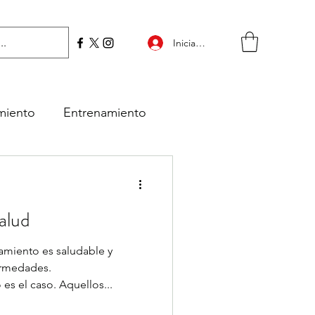
Iniciar sesión
miento
Entrenamiento
etición
alud
amiento es saludable y
ermedades.
s el caso. Aquellos...