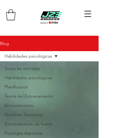
Blog
Habilidades psicológicas
Todas las entradas
Habilidades psicológicas
Planificación
Teoría del Entrenamiento
Entrenamiento
Nutrición Deportiva
Entrenamiento de fuerza
Fisiología deportiva